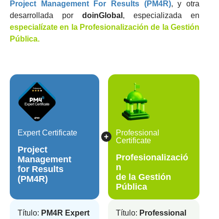
Project Management For Results (PM4R)
, y otra
desarrollada por
doinGlobal
, especializada en
especialízate en la Profesionalización de la Gestión
Pública.
Expert Certificate
Professional
Certificate
Project
Profesionalizació
Management
n
for Results
de la Gestión
(PM4R)
Pública
Título:
PM4R Expert
Título:
Professional